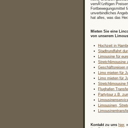
vernÃ¼nftigen Preisen
Fortbewegungsmittel fÃ
unverbindliches Angebo
hat alles, was das Her
Mieten Sie eine Lin
von unserem Limousin
Hochzeit in Hambu
Stadtrundfahrt d
Limousine für eure
Stretchlimousine 
Geschäftsreisen 
Limo mieten für J
Limo mieten für J
Stretchlimousine 
Flughafen Transfe
Partytour z.B. zu
Limousinenservic
Limousinen, Stret
Limousinentransfe
Kontakt zu uns
hier
, 