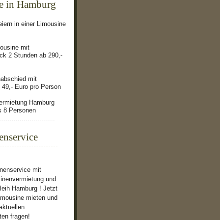
e in Hamburg
eiern in einer Limousine
ousine mit
k 2 Stunden ab 290,-
nabschied mit
 49,- Euro pro Person
ermietung Hamburg
is 8 Personen
............................
enservice
nenservice mit
inenvermietung und
leih Hamburg ! Jetzt
Limousine mieten und
aktuellen
en fragen!