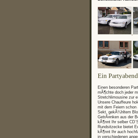
Ein Partyabend
Einen besonderen Party
mÃ¶chte doch jeder ma
Stretchlimousine zur e
Unsere Chauffeure hol
mit dem Feiern schon 
Sekt, gekÃ¼hltem Blo
GetrÃ¤nken aus der Bo
kÃ¶nnt Ihr selber CD`
Rundsitzecke bietet 
kÃ¶nnt Ihr auch hoch
in verschiedenen ange