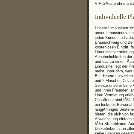
VIP-GÃ¤ste ohne anst
Individuelle P
Unsere Limousinen sin
unser Limousinenverlei
jeden Kunden individue
Braunschweig und Berl
kostenlosen Eintritt, f
Limousinenvermietung 
Annehmlichkeiten der
und das zu einem Ã¤uÃ
Limousine liegt der P
meist unter dem, was 
Bei diesem speziellen
und 2 Flaschen Cola be
Service unserer Limo V
und Ihren Freunden lan
Limo Vermietung erleb
Chauffeure sind fÃ¼r f
ein lockeres Personal
langjÃ¤hriges Bestehe
bieten, die sich von f
Abwechslung einfach ei
fÃ¼r Stretchlimos. Au
Diskotheken ist in all
keine Grenzen gesetzt