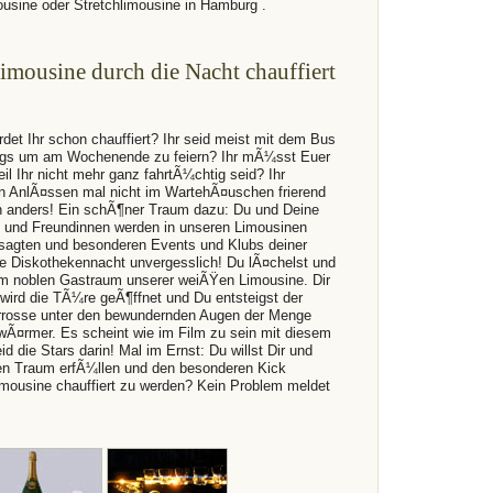
mousine oder Stretchlimousine in Hamburg .
imousine durch die Nacht chauffiert
rdet Ihr schon chauffiert? Ihr seid meist mit dem Bus
egs um am Wochenende zu feiern? Ihr mÃ¼sst Euer
il Ihr nicht mehr ganz fahrtÃ¼chtig seid? Ihr
n AnlÃ¤ssen mal nicht im WartehÃ¤uschen frierend
h anders! Ein schÃ¶ner Traum dazu: Du und Deine
 und Freundinnen werden in unseren Limousinen
esagten und besonderen Events und Klubs deiner
e Diskothekennacht unvergesslich! Du lÃ¤chelst und
em noblen Gastraum unserer weiÃŸen Limousine. Dir
 wird die TÃ¼re geÃ¶ffnet und Du entsteigst der
rrosse unter den bewundernden Augen der Menge
Ã¤rmer. Es scheint wie im Film zu sein mit diesem
eid die Stars darin! Mal im Ernst: Du willst Dir und
en Traum erfÃ¼llen und den besonderen Kick
Limousine chauffiert zu werden? Kein Problem meldet