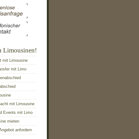
n Limousinen!
t mit Limousine
ansfer mit Limo
nenabschied
abschied
ousine
acht mit Limousine
d Events mit Limo
sine mieten
Angebot anfordern