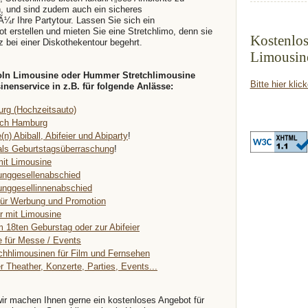
, und sind zudem auch ein sicheres
¼r Ihre Partytour. Lassen Sie sich ein
t erstellen und mieten Sie eine Stretchlimo, denn sie
Kostenlos
z bei einer Diskothekentour begehrt.
Limousin
coln Limousine oder Hummer Stretchlimousine
Bitte hier klic
enservice in z.B. für folgende Anlässe:
rg (Hochzeitsauto)
urch Hamburg
(n) Abiball, Abifeier und Abiparty
!
als Geburtstagsüberraschung
!
mit Limousine
unggesellenabschied
unggesellinnenabschied
für Werbung und Promotion
r mit Limousine
m 18ten Geburstag oder zur Abifeier
e für Messe / Events
chhlimousinen für Film und Fernsehen
r Theather, Konzerte, Parties, Events...
wir machen Ihnen gerne ein kostenloses Angebot für