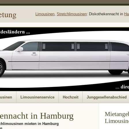
etung
Limousinen
,
Stretchlimousinen
: Diskothekennacht in
Ha
ousinen
Limousinenservice
Hochzeit
Junggesellenabschied
ennacht in Hamburg
Mietangeb
Limousin
chlimousinen mieten in Hamburg
rg