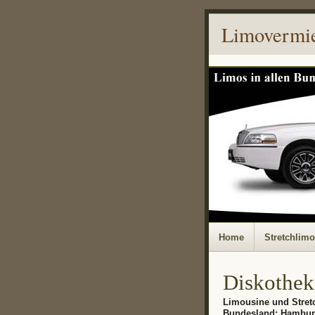
Limovermi
Home
Stretchlim
Diskothek
Limousine und Stret
Bundesland: Hambu