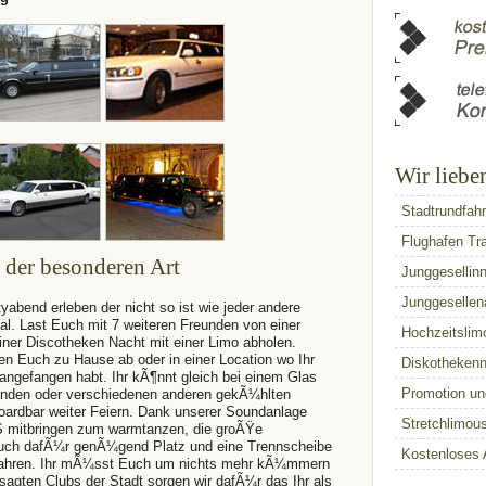
Wir liebe
Stadtrundfahr
Flughafen Tr
 der besonderen Art
Junggesellin
Junggesellen
abend erleben der nicht so ist wie jeder andere
l. Last Euch mit 7 weiteren Freunden von einer
Hochzeitslim
iner Discotheken Nacht mit einer Limo abholen.
en Euch zu Hause ab oder in einer Location wo Ihr
Diskothekenn
angefangen habt. Ihr kÃ¶nnt gleich bei einem Glas
Promotion un
nden oder verschiedenen anderen gekÃ¼hlten
ardbar weiter Feiern. Dank unserer Soundanlage
Stretchlimou
S mitbringen zum warmtanzen, die groÃŸe
Euch dafÃ¼r genÃ¼gend Platz und eine Trennscheibe
Kostenloses 
fahren. Ihr mÃ¼sst Euch um nichts mehr kÃ¼mmern
sagten Clubs der Stadt sorgen wir dafÃ¼r das Ihr als