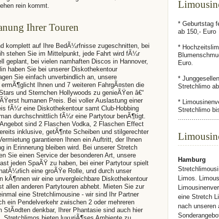
Limousin
ehen rein kommt.
* Geburtstag f
lanung Ihrer Touren
ab 150,- Euro
d komplett auf Ihre BedÃ¼rfnisse zugeschnitten, bei
* Hochzeitslim
h stehen Sie im Mittelpunkt, jede Fahrt wird fÃ¼r
Blumenschmuc
ll geplant, bei vielen namhaften Discos in Hannover,
Euro.
in haben Sie bei unserer Diskothekentour
ragen Sie einfach unverbindlich an, unsere
* Junggeselle
ermÃ¶glicht Ihnen und 7 weiteren FahrgÃ¤sten die
Stretchlimo ab
 Stars und Sternchen Hollywoods zu genieÃŸen â€“
Ÿerst humanen Preis. Bei voller Auslastung einer
* Limousinenv
reis fÃ¼r eine Diskothekentour samt Club-Hobbing
Stretchlimo b
man durchschnittlich fÃ¼r eine Partytour benÃ¶tigt.
.....................
 Angebot sind 2 Flaschen Vodka, 2 Flaschen Effect
reits inklusive, getÃ¶nte Scheiben und stilgerechter
Limousin
ermietung garantieren Ihnen ein Auftritt, der Ihnen
g in Erinnerung bleiben wird. Bei unserer Stretch
en Sie einen Service der besonderen Art, unsere
Hamburg
ast jeden SpaÃŸ zu haben, bei einer Partytour spielt
Stretchlimousi
 natÃ¼rlich eine groÃŸe Rolle, und durch unser
Limos. Limous
n kÃ¶nnen wir eine unvergleichbare Diskothekentour
ast allen anderen Partytouren abhebt. Mieten Sie zur
Limousinenver
nmal eine Stretchlimousine - wir sind Ihr Partner
eine Stretch 
ch ein Pendelverkehr zwischen 2 oder mehreren
nach unseren 
en StÃ¤dten denkbar, Ihrer Phantasie sind auch hier
Sonderangebot
, Stretchlimos bieten luxuriÃ¶ses Ambiente zu