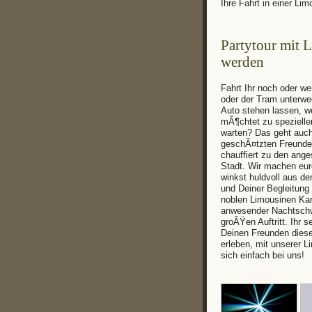
Ihre Fahrt in einer Li
Partytour mit L
werden
Fahrt Ihr noch oder we
oder der Tram unterw
Auto stehen lassen, we
mÃ¶chtet zu spezielle
warten? Das geht auc
geschÃ¤tzten Freunde
chauffiert zu den ang
Stadt. Wir machen eur
winkst huldvoll aus d
und Deiner Begleitung
noblen Limousinen Ka
anwesender Nachtschw
groÃŸen Auftritt. Ihr s
Deinen Freunden dies
erleben, mit unserer 
sich einfach bei uns!