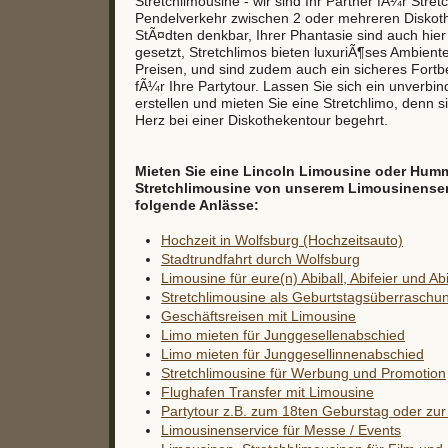
Stretchlimousine - wir sind Ihr Partner fÃ¼r Stret
Pendelverkehr zwischen 2 oder mehreren Diskothe
StÃ¤dten denkbar, Ihrer Phantasie sind auch hie
gesetzt, Stretchlimos bieten luxuriÃ¶ses Ambient
Preisen, und sind zudem auch ein sicheres Fort
fÃ¼r Ihre Partytour. Lassen Sie sich ein unverbi
erstellen und mieten Sie eine Stretchlimo, denn si
Herz bei einer Diskothekentour begehrt.
Mieten Sie eine Lincoln Limousine oder Hum
Stretchlimousine von unserem Limousinenservi
folgende Anlässe:
Hochzeit in Wolfsburg (Hochzeitsauto)
Stadtrundfahrt durch Wolfsburg
Limousine für eure(n) Abiball, Abifeier und Ab
Stretchlimousine als Geburtstagsüberraschu
Geschäftsreisen mit Limousine
Limo mieten für Junggesellenabschied
Limo mieten für Junggesellinnenabschied
Stretchlimousine für Werbung und Promotion
Flughafen Transfer mit Limousine
Partytour z.B. zum 18ten Geburstag oder zur 
Limousinenservice für Messe / Events