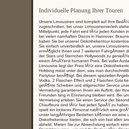
Individuelle Planung Ihrer Touren
Unsere Limousinen sind komplett auf Ihre BedÃ¼
zugeschnitten, bei unser Limousinenverleih stehe
Mittelpunkt, jede Fahrt wird fÃ¼r jeden Kunden ind
bei vielen namhaften Discos in Hannover, Brauns
haben Sie bei unserer Diskothekentour kostenlosen
Sie einfach unverbindlich an, unsere Limousinen
ermÃ¶glicht Ihnen und 7 weiteren FahrgÃ¤sten d
der Stars und Sternchen Hollywoods zu genieÃŸ
einem Ã¤uÃŸerst humanen Preis. Bei voller Ausla
Limousine liegt der Preis fÃ¼r eine Diskothekent
Hobbing meist unter dem, was man durchschnittli
Partytour benÃ¶tigt. Bei diesem speziellen Angeb
Vodka, 2 Flaschen Effect und 2 Flaschen Cola bere
getÃ¶nte Scheiben und stilgerechter Service uns
Vermietung garantieren Ihnen ein Auftritt, der Ih
Freunden lang in Erinnerung bleiben wird. Bei un
Vermietung erleben Sie einen Service der besond
Chauffeure sind fÃ¼r fast jeden SpaÃŸ zu haben, 
spielt ein lockeres Personal natÃ¼rlich eine groÃ
unser langjÃ¤hriges Bestehen kÃ¶nnen wir eine 
Diskothekentour bieten, die sich von fast allen a
abhebt. Mieten Sie zur Abwechslung einfach einm