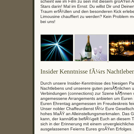
scheint wie im Film zu sein mit diesem groÃŸen Auft
Stars darin! Mal im Ernst: Du willst Dir und Dein
Traum erfÃ¼llen und den besonderen Kick erlebe
Limousine chauffiert zu werden? Kein Problem me
bei uns!
Insider Kenntnisse fÃ¼rs Nachtlebe
Durch unsere Insider-Kenntnisse des hiesigen Pa
Nachtlebens und unserere guten persÃ¶nlichen u
Verbindungen (connections) zur Szene kÃ¶nnen 
angemessene Arrangements anbieten um Euren sp
Euren Ehrentag angemessen im Freudeskreis fei
Unser nobler Chaffeurdienst fÃ¼r Eure Gesellscha
hohes MaÃŸ an Alleinstellungsmerkmalen. Das 
kann, der kannâ€œ beflÃ¼gelt Euch an diesem 
sich in der Erinnerung mit einem unvergleichlich
ausgelassenen Feierns Eures groÃŸen Erfolges.