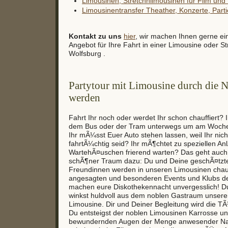
Limousinen, Stretchhlimousinen für Film un
Limousinentransfer Theather, Konzerte, Partie
Kontakt zu uns
hier
, wir machen Ihnen gerne ei
Angebot für Ihre Fahrt in einer Limousine oder St
Wolfsburg .
Partytour mit Limousine durch die N
werden
Fahrt Ihr noch oder werdet Ihr schon chauffiert? I
dem Bus oder der Tram unterwegs um am Woche
Ihr mÃ¼sst Euer Auto stehen lassen, weil Ihr nic
fahrtÃ¼chtig seid? Ihr mÃ¶chtet zu speziellen An
WartehÃ¤uschen frierend warten? Das geht auch
schÃ¶ner Traum dazu: Du und Deine geschÃ¤tzt
Freundinnen werden in unseren Limousinen chauf
angesagten und besonderen Events und Klubs dei
machen eure Diskothekennacht unvergesslich! Du
winkst huldvoll aus dem noblen Gastraum unser
Limousine. Dir und Deiner Begleitung wird die T
Du entsteigst der noblen Limousinen Karrosse un
bewundernden Augen der Menge anwesender Na