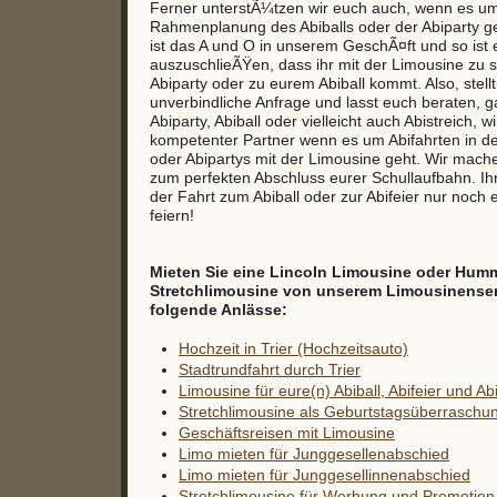
Ferner unterstÃ¼tzen wir euch auch, wenn es um
Rahmenplanung des Abiballs oder der Abiparty ge
ist das A und O in unserem GeschÃ¤ft und so ist
auszuschlieÃŸen, dass ihr mit der Limousine zu 
Abiparty oder zu eurem Abiball kommt. Also, stell
unverbindliche Anfrage und lasst euch beraten, g
Abiparty, Abiball oder vielleicht auch Abistreich, w
kompetenter Partner wenn es um Abifahrten in d
oder Abipartys mit der Limousine geht. Wir mach
zum perfekten Abschluss eurer Schullaufbahn. 
der Fahrt zum Abiball oder zur Abifeier nur noch e
feiern!
Mieten Sie eine Lincoln Limousine oder Hum
Stretchlimousine von unserem Limousinenservi
folgende Anlässe:
Hochzeit in Trier (Hochzeitsauto)
Stadtrundfahrt durch Trier
Limousine für eure(n) Abiball, Abifeier und Ab
Stretchlimousine als Geburtstagsüberraschu
Geschäftsreisen mit Limousine
Limo mieten für Junggesellenabschied
Limo mieten für Junggesellinnenabschied
Stretchlimousine für Werbung und Promotion