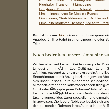
Flughafen Transfer mit Limousine
Partytour z.B. zum 18ten Geburstag oder zur 
Limousinenservice für Messe / Events
Limousinen, Stretchhlimousinen für Film un
Limousinentransfer Theather, Konzerte, Partie
Kontakt zu uns
hier
, wir machen Ihnen gerne ei
Angebot für Ihre Fahrt in einer Limousine oder St
Trier .
Noch bedenken unsere Limousine zu
Wir bestehen auf keinem Kleiderzwang oder Dre
Limousinen! Ihr kÃ¶nnt Euer Outfit nach Eurem
wÃ¤hlen: passend zu unserer extraordinÃ¤r-stilvo
Stretchlimousine mit Anzug beziehungsweise Aben
sich unser Laissez-Faire Ã¼ber modisch-stylish
aufsehen-erregenden konstrastierenden flippig-a
Outfit oder lÃ¤ssig-legeren Boheme-Style. Wir e
Euch auf die MÃ¶glichkeiten der Gestaltung des i
Erscheinungsbildes Eurer speziellen und einmal
hinzuweisen. Die legere Noblesse kleidet sich wie
den passenden Rahmen Ihres Auftritts in der Ã–ffe