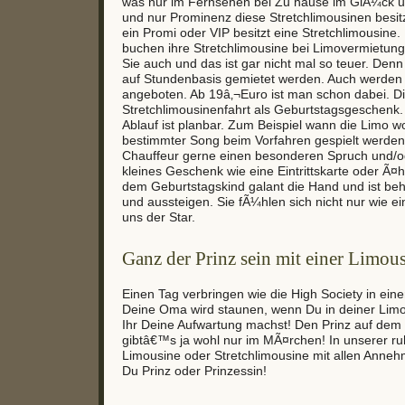
was nur im Fernsehen bei Zu hause im GlÃ¼ck u
und nur Prominenz diese Stretchlimousinen besitz
ein Promi oder VIP besitzt eine Stretchlimousine.
buchen ihre Stretchlimousine bei Limovermietun
Sie auch und das ist gar nicht mal so teuer. Den
auf Stundenbasis gemietet werden. Auch werden
angeboten. Ab 19â‚¬Euro ist man schon dabei. D
Stretchlimousinenfahrt als Geburtstagsgeschenk.
Ablauf ist planbar. Zum Beispiel wann die Limo wo
bestimmter Song beim Vorfahren gespielt werden 
Chauffeur gerne einen besonderen Spruch und/o
kleines Geschenk wie eine Eintrittskarte oder Ã¤hn
dem Geburtstagskind galant die Hand und ist behil
und aussteigen. Sie fÃ¼hlen sich nicht nur wie ein
uns der Star.
Ganz der Prinz sein mit einer Limou
Einen Tag verbringen wie die High Society in eine
Deine Oma wird staunen, wenn Du in deiner Limo
Ihr Deine Aufwartung machst! Den Prinz auf dem
gibtâ€™s ja wohl nur im MÃ¤rchen! In unserer ru
Limousine oder Stretchlimousine mit allen Annehm
Du Prinz oder Prinzessin!