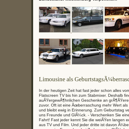
Limousine als GeburtstagsÃ¼berras
In der heutigen Zeit hat fast jeder schon alles v
Flatscreen TV bis hin zum Stabmixer. Deshalb fi
auÃŸergewÃ¶hnlichen Geschenke an grÃ¶ÃŸerer B
zuvor. Oft ist eine Ãœberraschung mehr Wert al
und bleibt ewig in Erinnerung. Zum Geburtstag v
uns Freunde und GlÃ¼ck. - Verschenken Sie eine
Fahrt! Fast jeder kennt Sie die weiÃŸen langen 
aus TV und Film. Und jeder dritte ist davon Ã¼be