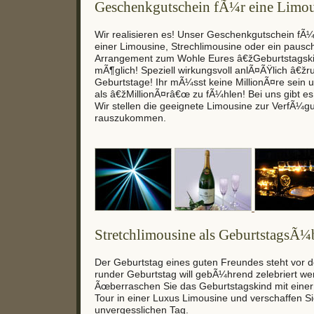
Geschenkgutschein fÃ¼r eine Limou
Wir realisieren es! Unser Geschenkgutschein fÃ¼
einer Limousine, Strechlimousine oder ein pausch
Arrangement zum Wohle Eures â€žGeburtstagsk
mÃ¶glich! Speziell wirkungsvoll anlÃ¤ÃŸlich â€
Geburtstage! Ihr mÃ¼sst keine MillionÃ¤re sein
als â€žMillionÃ¤râ€œ zu fÃ¼hlen! Bei uns gibt es
Wir stellen die geeignete Limousine zur VerfÃ¼
rauszukommen.
Stretchlimousine als GeburtstagsÃ¼
Der Geburtstag eines guten Freundes steht vor 
runder Geburtstag will gebÃ¼hrend zelebriert w
Ãœberraschen Sie das Geburtstagskind mit einer
Tour in einer Luxus Limousine und verschaffen S
unvergesslichen Tag.