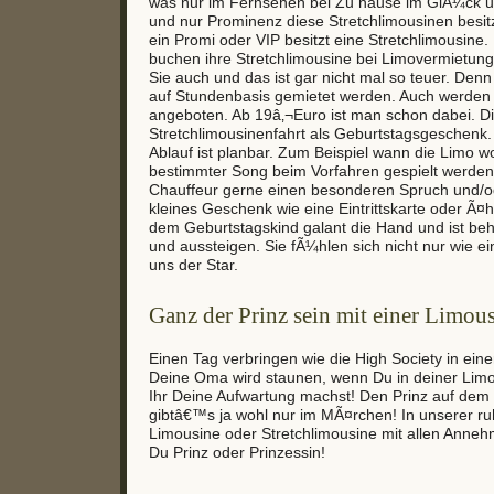
was nur im Fernsehen bei Zu hause im GlÃ¼ck u
und nur Prominenz diese Stretchlimousinen besitz
ein Promi oder VIP besitzt eine Stretchlimousine.
buchen ihre Stretchlimousine bei Limovermietun
Sie auch und das ist gar nicht mal so teuer. Den
auf Stundenbasis gemietet werden. Auch werden
angeboten. Ab 19â‚¬Euro ist man schon dabei. D
Stretchlimousinenfahrt als Geburtstagsgeschenk.
Ablauf ist planbar. Zum Beispiel wann die Limo wo
bestimmter Song beim Vorfahren gespielt werden 
Chauffeur gerne einen besonderen Spruch und/o
kleines Geschenk wie eine Eintrittskarte oder Ã¤hn
dem Geburtstagskind galant die Hand und ist behil
und aussteigen. Sie fÃ¼hlen sich nicht nur wie ein
uns der Star.
Ganz der Prinz sein mit einer Limou
Einen Tag verbringen wie die High Society in eine
Deine Oma wird staunen, wenn Du in deiner Limo
Ihr Deine Aufwartung machst! Den Prinz auf dem
gibtâ€™s ja wohl nur im MÃ¤rchen! In unserer ru
Limousine oder Stretchlimousine mit allen Annehm
Du Prinz oder Prinzessin!