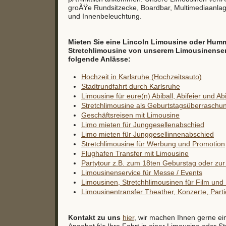
groÃŸe Rundsitzecke, Boardbar, Multimediaanla
und Innenbeleuchtung.
Mieten Sie eine Lincoln Limousine oder Hum
Stretchlimousine von unserem Limousinenservi
folgende Anlässe:
Hochzeit in Karlsruhe (Hochzeitsauto)
Stadtrundfahrt durch Karlsruhe
Limousine für eure(n) Abiball, Abifeier und Ab
Stretchlimousine als Geburtstagsüberraschu
Geschäftsreisen mit Limousine
Limo mieten für Junggesellenabschied
Limo mieten für Junggesellinnenabschied
Stretchlimousine für Werbung und Promotion
Flughafen Transfer mit Limousine
Partytour z.B. zum 18ten Geburstag oder zur 
Limousinenservice für Messe / Events
Limousinen, Stretchhlimousinen für Film un
Limousinentransfer Theather, Konzerte, Partie
Kontakt zu uns
hier
, wir machen Ihnen gerne ei
Angebot für Ihre Fahrt in einer Limousine oder St