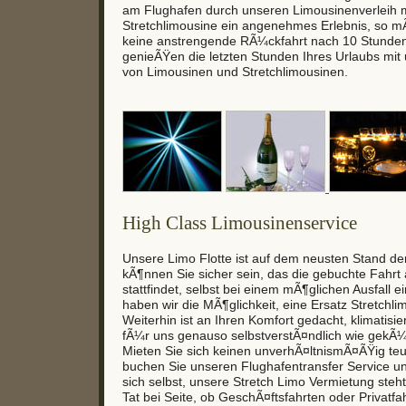
am Flughafen durch unseren Limousinenverleih m
Stretchlimousine ein angenehmes Erlebnis, so 
keine anstrengende RÃ¼ckfahrt nach 10 Stunden
genieÃŸen die letzten Stunden Ihres Urlaubs mit
von Limousinen und Stretchlimousinen.
High Class Limousinenservice
Unsere Limo Flotte ist auf dem neusten Stand der
kÃ¶nnen Sie sicher sein, das die gebuchte Fahrt 
stattfindet, selbst bei einem mÃ¶glichen Ausfall e
haben wir die MÃ¶glichkeit, eine Ersatz Stretchli
Weiterhin ist an Ihren Komfort gedacht, klimatisie
fÃ¼r uns genauso selbstverstÃ¤ndlich wie gekÃ¼
Mieten Sie sich keinen unverhÃ¤ltnismÃ¤ÃŸig te
buchen Sie unseren Flughafentransfer Service 
sich selbst, unsere Stretch Limo Vermietung steh
Tat bei Seite, ob GeschÃ¤ftsfahrten oder Privatfah