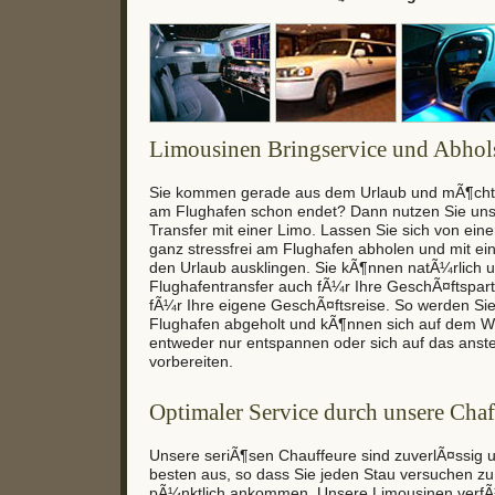
Limousinen Bringservice und Abhol
Sie kommen gerade aus dem Urlaub und mÃ¶chte
am Flughafen schon endet? Dann nutzen Sie un
Transfer mit einer Limo. Lassen Sie sich von eine
ganz stressfrei am Flughafen abholen und mit e
den Urlaub ausklingen. Sie kÃ¶nnen natÃ¼rlich 
Flughafentransfer auch fÃ¼r Ihre GeschÃ¤ftspar
fÃ¼r Ihre eigene GeschÃ¤ftsreise. So werden S
Flughafen abgeholt und kÃ¶nnen sich auf dem W
entweder nur entspannen oder sich auf das ans
vorbereiten.
Optimaler Service durch unsere Chaf
Unsere seriÃ¶sen Chauffeure sind zuverlÃ¤ssig 
besten aus, so dass Sie jeden Stau versuchen z
pÃ¼nktlich ankommen. Unsere Limousinen verf