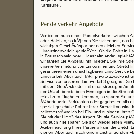
Karlsruhe .
Pendelverkehr Angebote
Wir bieten auch einen Pendelverkehr zwischen A
oder Hotel an, so kÃ¶nnen Sie sicher sein, das b
wichtigen GeschÃ¤ftspartner den gleichen Servi
Limousinenverleih genieÃŸen. Ob die Fahrt in H
in Braunschweig oder Hildesheim endet, spielt fÃ
wir fahren Sie Ã¼berall hin. Mieten1 Sie Ihre St
unsere Vermietung von Limousinen und Stretchli
garantieren einen unschlagbaren Limo Service b
Limoverleih. Aber auch fÃ¼r private Zwecke ist un
Service von unserem Limoverleih3 geeignet. Sie 
mit dem GepÃ¤ck oder mit einer stressigen Anfahr
der Urlaub bereits beim Einsteigen in die Stretch
relaxt zum Flughafen kommen, so sparen Sie un
Ã¼berteuerte Parkkosten oder gegebenenfalls e
speziell geschulte Fahrer Ihrer Stretchlimousine hi
selbstverstÃ¤ndlich bei Ein- und Ausladen Ihres
Sie mit der Limo3 des Airport Shuttle Service pÃ¼
und auch hier sparen Sie sich wieder einen Miet
Ãœberraschung Ihres Partners kann die Stetch 
dienen. Aber auch nach einem anstrengenden Flu