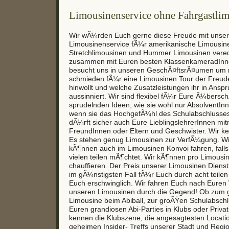
Limousinenservice ohne Fahrgastlim
Wir wÃ¼rden Euch gerne diese Freude mit unser
Limousinenservice fÃ¼r amerikanische Limousin
Stretchlimousinen und Hummer Limousinen vered
zusammen mit Euren besten KlassenkameradInnen
besucht uns in unseren GeschÃ¤ftsrÃ¤umen um 
schmieden fÃ¼r eine Limousinen Tour der Freud
hinwollt und welche Zusatzleistungen ihr in Ans
aussinniert. Wir sind flexibel fÃ¼r Eure Ã¼ber
sprudelnden Ideen, wie sie wohl nur AbsolventI
wenn sie das HochgefÃ¼hl des Schulabschlusses d
dÃ¼rft sicher auch Eure LieblingslehrerInnen m
FreundInnen oder Eltern und Geschwister. Wir ke
Es stehen genug Limousinen zur VerfÃ¼gung. Wie 
kÃ¶nnen auch im Limousinen Konvoi fahren, falls
vielen teilen mÃ¶chtet. Wir kÃ¶nnen pro Limousi
chauffieren. Der Preis unserer Limousinen Dienstl
im gÃ¼nstigsten Fall fÃ¼r Euch durch acht teile
Euch erschwinglich. Wir fahren Euch nach Eure
unseren Limousinen durch die Gegend! Ob zum gr
Limousine beim Abiball, zur groÃŸen Schulabschl
Euren grandiosen Abi-Parties in Klubs oder Priva
kennen die Klubszene, die angesagtesten Locati
geheimen Insider- Treffs unserer Stadt und Regi