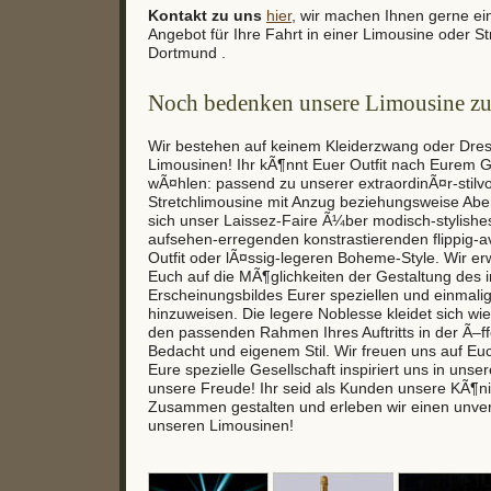
Kontakt zu uns
hier
, wir machen Ihnen gerne ei
Angebot für Ihre Fahrt in einer Limousine oder St
Dortmund .
Noch bedenken unsere Limousine zu
Wir bestehen auf keinem Kleiderzwang oder Dre
Limousinen! Ihr kÃ¶nnt Euer Outfit nach Eurem
wÃ¤hlen: passend zu unserer extraordinÃ¤r-stilvo
Stretchlimousine mit Anzug beziehungsweise Aben
sich unser Laissez-Faire Ã¼ber modisch-stylish
aufsehen-erregenden konstrastierenden flippig-a
Outfit oder lÃ¤ssig-legeren Boheme-Style. Wir e
Euch auf die MÃ¶glichkeiten der Gestaltung des i
Erscheinungsbildes Eurer speziellen und einmal
hinzuweisen. Die legere Noblesse kleidet sich wie
den passenden Rahmen Ihres Auftritts in der Ã–ffe
Bedacht und eigenem Stil. Wir freuen uns auf Eu
Eure spezielle Gesellschaft inspiriert uns in unse
unsere Freude! Ihr seid als Kunden unsere KÃ¶n
Zusammen gestalten und erleben wir einen unver
unseren Limousinen!