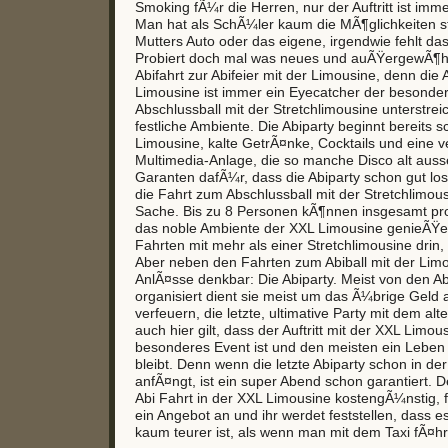
Smoking fÃ¼r die Herren, nur der Auftritt ist imm
Man hat als SchÃ¼ler kaum die MÃ¶glichkeiten sti
Mutters Auto oder das eigene, irgendwie fehlt da
Probiert doch mal was neues und auÃŸergewÃ¶hn
Abifahrt zur Abifeier mit der Limousine, denn die 
Limousine ist immer ein Eyecatcher der besonder
Abschlussball mit der Stretchlimousine unterstrei
festliche Ambiente. Die Abiparty beginnt bereits 
Limousine, kalte GetrÃ¤nke, Cocktails und eine 
Multimedia-Anlage, die so manche Disco alt auss
Garanten dafÃ¼r, dass die Abiparty schon gut los
die Fahrt zum Abschlussball mit der Stretchlimous
Sache. Bis zu 8 Personen kÃ¶nnen insgesamt pro
das noble Ambiente der XXL Limousine genieÃŸe
Fahrten mit mehr als einer Stretchlimousine drin,
Aber neben den Fahrten zum Abiball mit der Lim
AnlÃ¤sse denkbar: Die Abiparty. Meist von den Abi
organisiert dient sie meist um das Ã¼brige Geld 
verfeuern, die letzte, ultimative Party mit dem al
auch hier gilt, dass der Auftritt mit der XXL Limou
besonderes Event ist und den meisten ein Leben 
bleibt. Denn wenn die letzte Abiparty schon in de
anfÃ¤ngt, ist ein super Abend schon garantiert. D
Abi Fahrt in der XXL Limousine kostengÃ¼nstig, f
ein Angebot an und ihr werdet feststellen, dass e
kaum teurer ist, als wenn man mit dem Taxi fÃ¤hr