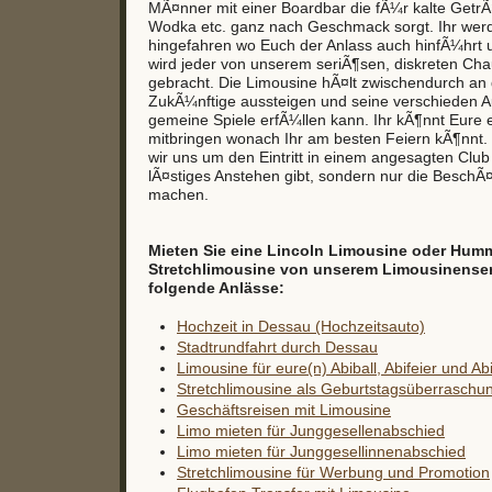
MÃ¤nner mit einer Boardbar die fÃ¼r kalte GetrÃ
Wodka etc. ganz nach Geschmack sorgt. Ihr wer
hingefahren wo Euch der Anlass auch hinfÃ¼hrt
wird jeder von unserem seriÃ¶sen, diskreten Ch
gebracht. Die Limousine hÃ¤lt zwischendurch an 
ZukÃ¼nftige aussteigen und seine verschieden 
gemeine Spiele erfÃ¼llen kann. Ihr kÃ¶nnt Eure 
mitbringen wonach Ihr am besten Feiern kÃ¶nn
wir uns um den Eintritt in einem angesagten Club
lÃ¤stiges Anstehen gibt, sondern nur die BeschÃ¤
machen.
Mieten Sie eine Lincoln Limousine oder Hum
Stretchlimousine von unserem Limousinenservi
folgende Anlässe:
Hochzeit in Dessau (Hochzeitsauto)
Stadtrundfahrt durch Dessau
Limousine für eure(n) Abiball, Abifeier und Ab
Stretchlimousine als Geburtstagsüberraschu
Geschäftsreisen mit Limousine
Limo mieten für Junggesellenabschied
Limo mieten für Junggesellinnenabschied
Stretchlimousine für Werbung und Promotion