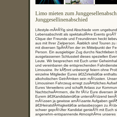
Limo mieten zum Junggesellenabschi
Junggesellinenabschied
Lifestyle-mÃ¤ÃŸig sind Abschiede vom ungebun
Lebensabschnitt als spektakulÃ¤re Events groÃŸ
Clique der Freunde und Freundinnen heckt liebe
aus mit Ihrer Zielperson. Ãœblich sind Touren zu 
mit diversen SpÃ¤ÃŸen der im Mittelpunkt der Fe
Person. Ein ausgiebiger Zug durchs Nachtleben b
ausgelassenen Schlussteil dieses speziellen Even
Leute. Wir besprechen mit Euch unter Geheimha
und vereinbaren die entsprechenden Fahrdienste
Limousine. Ihr kÃ¶nnt unbesorgt feiern ohne Pro
einzelne Mitglieder Eures â€žZirkelsâ€œ enthal
alkoholischen GetrÃ¤nken sein mÃ¼ssten. Unser
Limousinen Fahrzeug erregt zusÃ¤tzliches Aufse
Eures Verweilens und schafft Anlass zur Kommun
NachtschwÃ¤rmern, die Ihr fÃ¼r Eure diversen 
Eurem â€žKandidatenâ€œ unterstÃ¼tzend benÃ¶t
mÃ¼ssen ja gewisse amÃ¼sante Aufgaben gelÃ¶
â€žHeiratsfÃ¤higkeitâ€œ anlassbezogen zu Ã¼b
schwer geprÃ¼fter Kandidat genieÃŸt mit Euch si
angenehm-entspannende AtmosphÃ¤re unseres 