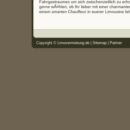
Fahrgastraumes um sich zwischenzeitlich zu erho
gerne wÃ¤hlen, ob Ihr lieber mit einer charmant
einem smarten Chauffeur in euerer Limousine fah
Copyright ©
Limovermietung.de
|
Sitemap
|
Partner