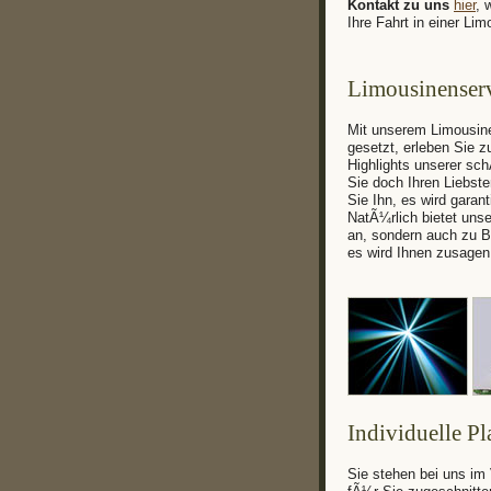
Kontakt zu uns
hier
, 
Ihre Fahrt in einer Li
Limousinenserv
Mit unserem Limousine
gesetzt, erleben Sie z
Highlights unserer sc
Sie doch Ihren Liebs
Sie Ihn, es wird garan
NatÃ¼rlich bietet uns
an, sondern auch zu Ba
es wird Ihnen zusagen
Individuelle P
Sie stehen bei uns im 