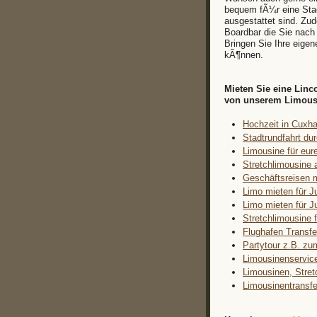
bequem fÃ¼r eine Stad
ausgestattet sind. Zu
Boardbar die Sie nac
Bringen Sie Ihre eige
kÃ¶nnen.
Mieten Sie eine Lin
von unserem Limousin
Hochzeit in Cuxha
Stadtrundfahrt d
Limousine für eure
Stretchlimousine 
Geschäftsreisen 
Limo mieten für J
Limo mieten für J
Stretchlimousine 
Flughafen Transfe
Partytour z.B. zu
Limousinenservic
Limousinen, Stret
Limousinentransfe