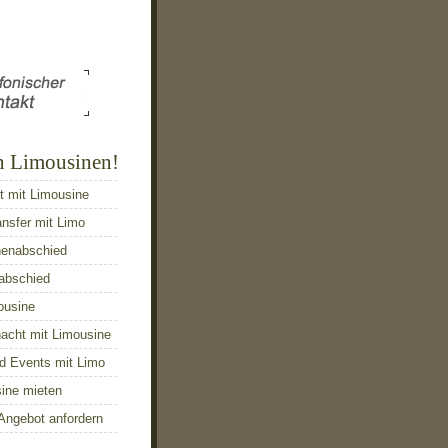
n Limousinen!
t mit Limousine
ansfer mit Limo
nenabschied
abschied
ousine
acht mit Limousine
d Events mit Limo
sine mieten
Angebot anfordern