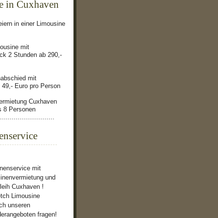
e in Cuxhaven
eiern in einer Limousine
ousine mit
k 2 Stunden ab 290,-
nabschied mit
 49,- Euro pro Person
ermietung Cuxhaven
is 8 Personen
............................
enservice
nenservice mit
inenvermietung und
leih Cuxhaven !
etch Limousine
ch unseren
derangeboten fragen!