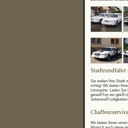
Stadtrundfahrt
Sie wollen Ihre Stadt
richtig! Wir bieten Ihn
Limousine. Laden Sie 
genieÃŸen ein gekÃ¼h
SehenswÃ¼rdigkeiten I
Chaffeurservic
Wir bieten Ihnen eine
Wunsch auch gerne ei