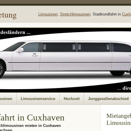
etung
Limousinen
,
Stretchlimousinen
: Stadtrundfahrt in
Cuxh
ousinen
Limousinenservice
Hochzeit
Junggesellenabschied
fahrt in Cuxhaven
Mietangeb
Limousin
chlimousinen mieten in Cuxhaven
sachsen