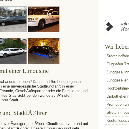
Wir liebe
Stadtrundfahr
Flughafen Tr
 mit einer Limousine
Junggesellin
Junggesellen
 mal anders erleben? Dann sind Sie bei und genau
en eine unvergessliche Stadtrundfahrt in einer
Hochzeitslim
Freunde, GeschÃ¤ftspartner oder die Familie ein und
ltes Glas Sekt bei den wunderschÃ¶nsten
Diskothekenn
hrer Stadt.
Promotion un
e und StadtfÃ¼hrer
Stretchlimou
Kostenloses 
n zuverlÃ¤ssigen, seriÃ¶sen Chauffeurservice und auf
nen StadtfÃ¼hrer. Unsere Limousinen sind sehr