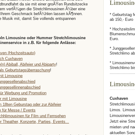
Limousin
trundfahrt da sie mit einer groÃŸen Rundsitzecke
dem verfÃ¼gen die Stretchlimousinen Ã¼ber eine
h Ihrem Geschmack befÃ¼hlen lassen kÃ¶nnen.
* Geburtstag f
ne Musik mit, damit Sie vollends entspannen
ab 150,- Euro
* Hochzeitslim
Blumenschmuc
coln Limousine oder Hummer Stretchlimousine
Euro.
enservice in z.B. für folgende Anlässe:
* Junggeselle
ven (Hochzeitsauto)
Stretchlimo ab
urch Cuxhaven
* Limousinenv
(n) Abiball, Abifeier und Abiparty
!
Stretchlimo b
als Geburtstagsüberraschung
!
.....................
mit Limousine
unggesellenabschied
Limousin
unggesellinnenabschied
für Werbung und Promotion
Cuxhaven
r mit Limousine
Stretchlimousi
m 18ten Geburstag oder zur Abifeier
Limos. Limous
e für Messe / Events
Limousinenver
chhlimousinen für Film und Fernsehen
Jetzt eine Str
r Theather, Konzerte, Parties, Events...
mieten und na
aktuellen Son