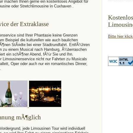
wir machen Ihnen gerne ein kostenloses Angebot für
mousine oder Stretchlimousine in Cuxhaven .
Kostenlos
ice der Extraklasse
Limousin
nservice sind Ihrer Phantasie keine Grenzen
Bitte hier klic
um Beispiel die kulturellen wie auch baulichen
hÃ¶nen StÃ¤dte bei einer Stadtrundfahrt. EntfÃ¼hren
ten zu einem Musical nach Hamburg, Ã¼berraschen
tiert ein schÃ¶ner Abend, fÃ¼r Sie und Ihn.
er Limousinenservice nicht nur Fahrten zu Musicals
llett, Oper oder auch nur ein romantisches Dinner,
.
lanung mÃ¶glich
Vordergrund, jede Limousinen Tour wird individuell