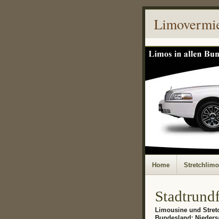
Limovermi
Home
Stretchlim
Stadtrund
Limousine und Stret
Bundesland: Nieder