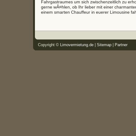
Fahrgastraumes um sich zwischenzeitlich zu erho
gerne wÃ¤hlen, ob Ihr lieber mit einer charmant
einem smarten Chauffeur in euerer Limousine fah
Copyright ©
Limovermietung.de
|
Sitemap
|
Partner