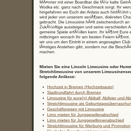
MÃ¤nner mit einer Boardbar die fÃ¼r kalte GetrÃ
Wodka etc. ganz nach Geschmack sorgt. Ihr wer
hingefahren wo Euch der Anlass auch hinfÃ¼hrt
wird jeder von unserem seriÃ¶sen, diskreten Ch
gebracht. Die Limousine hÃ¤lt zwischendurch an 
ZukÃ¼nftige aussteigen und seine verschieden 
gemeine Spiele erfÃ¼llen kann. Ihr kÃ¶nnt Eure 
mitbringen wonach Ihr am besten Feiern kÃ¶nn
wir uns um den Eintritt in einem angesagten Club
lÃ¤stiges Anstehen gibt, sondern nur die BeschÃ¤
machen.
Mieten Sie eine Lincoln Limousine oder Hum
Stretchlimousine von unserem Limousinenservi
folgende Anlässe:
Hochzeit in Bremen (Hochzeitsauto)
Stadtrundfahrt durch Bremen
Limousine für eure(n) Abiball, Abifeier und Ab
Stretchlimousine als Geburtstagsüberraschu
Geschäftsreisen mit Limousine
Limo mieten für Junggesellenabschied
Limo mieten für Junggesellinnenabschied
Stretchlimousine für Werbung und Promotion