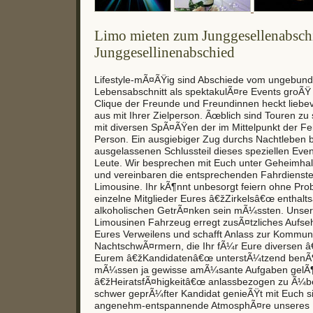
Limo mieten zum Junggesellenabschi
Junggesellinenabschied
Lifestyle-mÃ¤ÃŸig sind Abschiede vom ungebun
Lebensabschnitt als spektakulÃ¤re Events groÃŸ
Clique der Freunde und Freundinnen heckt liebe
aus mit Ihrer Zielperson. Ãœblich sind Touren zu 
mit diversen SpÃ¤ÃŸen der im Mittelpunkt der Fe
Person. Ein ausgiebiger Zug durchs Nachtleben b
ausgelassenen Schlussteil dieses speziellen Even
Leute. Wir besprechen mit Euch unter Geheimha
und vereinbaren die entsprechenden Fahrdienste
Limousine. Ihr kÃ¶nnt unbesorgt feiern ohne Pro
einzelne Mitglieder Eures â€žZirkelsâ€œ enthal
alkoholischen GetrÃ¤nken sein mÃ¼ssten. Unser
Limousinen Fahrzeug erregt zusÃ¤tzliches Aufse
Eures Verweilens und schafft Anlass zur Kommun
NachtschwÃ¤rmern, die Ihr fÃ¼r Eure diversen 
Eurem â€žKandidatenâ€œ unterstÃ¼tzend benÃ¶t
mÃ¼ssen ja gewisse amÃ¼sante Aufgaben gelÃ¶
â€žHeiratsfÃ¤higkeitâ€œ anlassbezogen zu Ã¼b
schwer geprÃ¼fter Kandidat genieÃŸt mit Euch si
angenehm-entspannende AtmosphÃ¤re unseres 